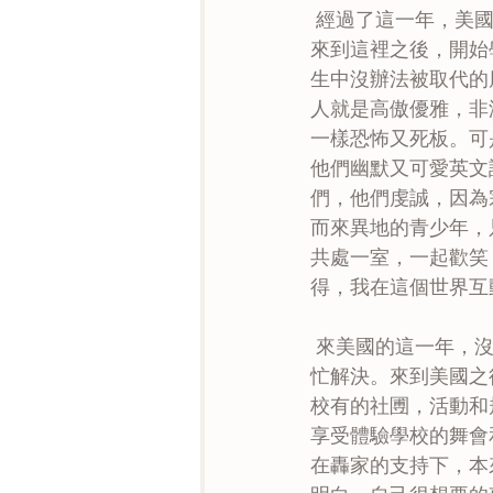
 經過了這一年，美國這個夢幻的國家改變了我很多很多的想法。當中一個我最喜歡的改變是
來到這裡之後，開始
生中沒辦法被取代的
人就是高傲優雅，非
一樣恐怖又死板。可
他們幽默又可愛英文
們，他們虔誠，因為
而來異地的青少年，
共處一室，一起歡笑
得，我在這個世界互
 來美國的這一年，沒有父母陪伴。遇到不順心的時候沒有父母依靠，發生問題時沒有父母幫
忙解決。來到美國之
校有的社圑，活動和
享受體驗學校的舞會
在轟家的支持下，本