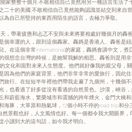
之二十的美國;不敢相信自己竟然能夠認識並結交到來自世
以為自己所堅持的東西用陌生的語言，去極力爭取。
是個幸運的人，跟到這個轟家。轟媽是香港人、轟爸是紐
。在這個非常international的家庭，轟媽會講中文，
很想念台灣的時候，是她幫我解的相思。轟爸則是用非常new
我美國的文化和面對未來人生態度。他們就好像我的親父母，
是因為他們的家庭背景，他們非常非常的愛旅行，因此住
們旅行。在短短半年裡他們帶我走遍了九個州，十幾個不
光，也看過了好多從沒有看過的自然景色。沙漠，峽谷，
丘和蔚藍海水，繁榮城市和震撼的跨年煙火，金門大橋和
海豚，大草原和熱氣球，12個小時不停的road trip和分
。不管是自然景觀也好，人文風情也好。每一個都令我大開眼界
從小讀到大的這句話，如今我才明白。