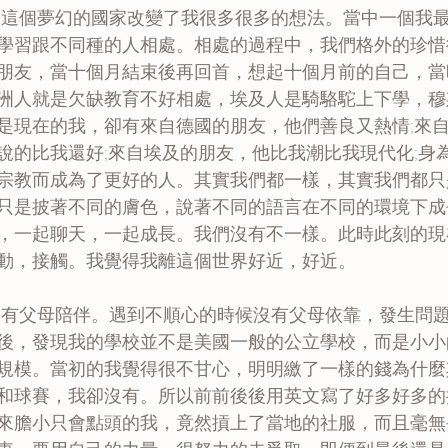
學習跟不同種的人相處。相處的過程中，我們格外的珍惜
朋友，當十個月結束後再回首，想起十個月前的自己，當
洲人就是欠缺教育不好相處，埃及人是騎駱駝上下學，穆斯林
是現在的我，卻有來自德國的朋友，他們善良又熱情;來
說的比我還好;來自埃及的朋友，他比我潮比我現代化;身
宗教而成為了更好的人。其實我們都一樣，其實我們都只
只是披著不同的膚色，說著不同的語言在不同的環境下成
，一起聊天，一起成長。我們沒有不一樣。此時此刻的現
動，接觸。我覺得我離這個世界好近，好近。
後，發現我的學校並不是美國一般的公立學校，而是小小
規模。當初的我覺得很不甘心，明明繳了一樣的錢為什麼
和球賽，我卻沒有。所以前前後後用英文寫了好多好多的
來膽小只會點頭的我，竟然摃上了當地的社服，而且毫無