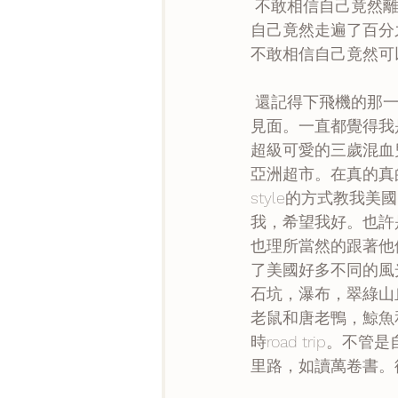
 不敢相信自己竟然離開家整整十個月;不敢相信自己竟然用另一種語言生活了十個月;不敢相信
自己竟然走遍了百分
不敢相信自己竟然可
 還記得下飛機的那一天，帶著疲憊和忐忑不安與未來將要相處好幾個月的轟爸轟媽還有轟弟
見面。一直都覺得我
超級可愛的三歲混血兒
亞洲超市。在真的真的
style的方式教
我，希望我好。也許
也理所當然的跟著他
了美國好多不同的風
石坑，瀑布，翠綠山
老鼠和唐老鴨，鯨魚和
時road trip
里路，如讀萬卷書。