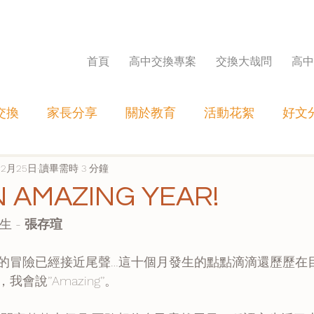
首頁
高中交換專案
交換大哉問
高中
交換
家長分享
關於教育
活動花絮
好文
12月25日
讀畢需時 3 分鐘
 AMAZING YEAR!
生 - 
張存瑄 
的冒險已經接近尾聲…這十個月發生的點點滴滴還歷歷在
說’’Amazing’’。