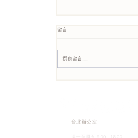
留言
撰寫留言......
她不再是「孩子」，而是能獨
立思考、有行動力的人
台北辦公室
週一至週五 9:00 - 18:00