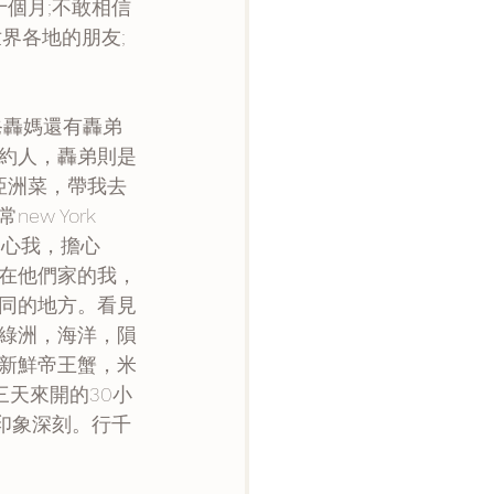
界各地的朋友;
約人，轟弟則是
煮亞洲菜，帶我去
 York 
關心我，擔心
在他們家的我，
同的地方。看見
綠洲，海洋，隕
新鮮帝王蟹，米
三天來開的30小
，印象深刻。行千