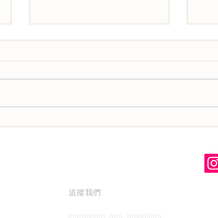
最後四個月是我整段旅程的靈
不只
魂
會珍
追蹤我們
instagram: ges_globalists