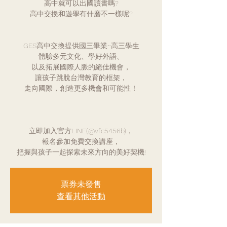
高中就可以出國讀書嗎?
高中交換和遊學有什磨不一樣呢?
GES高中交換提供國三畢業~高三學生
體驗多元文化、學好外語、
以及拓展國際人脈的絕佳機會，
讓孩子跳脫台灣教育的框架，
走向國際，創造更多機會和可能性！
立即加入官方LINE(@vfc5456b)，
報名參加免費交換講座，
把握與孩子一起探索未來方向的美好契機!
票券未發售
查看其他活動