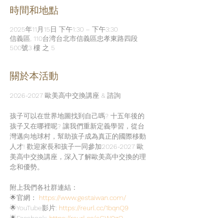
時間和地點
2025年11月15日 下午1:30 – 下午3:30
信義區, 110台湾台北市信義區忠孝東路四段
500號3 樓 之 5
關於本活動
2026-2027 歐美高中交換講座 & 諮詢
孩子可以在世界地圖找到自己嗎? 十五年後的
孩子又在哪裡呢? 讓我們重新定義學習，從台
灣邁向地球村，幫助孩子成為真正的國際移動
人才! 歡迎家長和孩子一同參加2026-2027 歐
美高中交換講座，深入了解歐美高中交換的理
念和優勢。
附上我們各社群連結：
🌟官網： 
https://www.gestaiwan.com/
🌟YouTube影片: 
https://reurl.cc/1bqnQ9